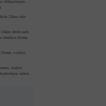
ese Ablagerungen
t.
dliche Zähne oder
 Zähne direkt nach
as dunklere Dentin
s Dentin, welches
können. Andere
 begünstigen, indem