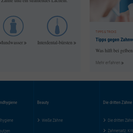
 Zähne und ein strahlendes Lächeln.
TIPPS & TRICKS
Tipps gegen Zahnv
Mundwasser
Interdental-bürsten
Was hilft bei gelbe
Mehr erfahren
ndhygiene
Beauty
Die dritten Zähne
dhygiene
Weiße Zähne
Die dritten Zäh
Zahnersatz: Kro
putzen