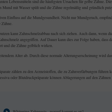
mten Lebensmitteln sind die häufigsten Ursachen für gelbe Zähne. Di
n Mund mit Wasser spült und die Zähne regelmäßig und gründlich putz
tiven Einfluss auf die Mundgesundheit. Nicht nur Mundgeruch, empfin
e Zähne.
utzen kann Zahnschmelzabbau nach sich ziehen. Auch dann, wenn die
Zahnschmelz angegriffen. Auf Dauer kann dies zur Folge haben, dass d
 und die Zähne gelblich wirken.
eitendem Alter ab. Durch diese normale Alterungserscheinung wird da
äparate zählen zu den Arzneistoffen, die zu Zahnverfärbungen führen 
pressiva oder Blutdruckpräparate können Ablagerungen auf den Zähnen
Whitening Zahnpasta - worauf kommt es an?