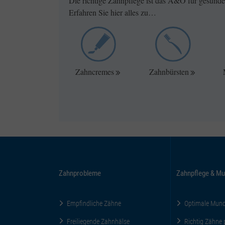
Die richtige Zahnpflege ist das A&O für gesunde
Erfahren Sie hier alles zu…
Zahncremes
Zahnbürsten
Zahnprobleme
Zahnpflege & Mu
Empfindliche Zähne
Optimale Mun
Freiliegende Zahnhälse
Richtig Zähne 