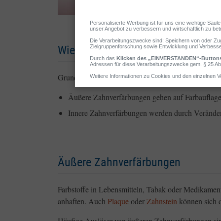
Wie entstehen verfärbte Zähne?
Grundsätzlich unterscheidet man zwischen „äußere
Äußere Zahnverfärbungen gehen auf Farbauflage
Innere Zahnverfärbungen werden durch Veränder
Äußere Zahnverfärbungen
Farbstoffe in Lebensmitteln, Tabak oder Medikamen
anhaften. Auch
Plaque
oder
Zahnstein
können sich d
Häufige Auslöser von äußeren Zahnverfärbungen sin