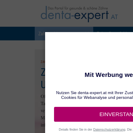
Zahnprobleme
Zahnpflege & Mun
ZAHNPROBLEME
Zahnverfärbungen:
Ursachen
Oft sind es die Farbpigmente aus Kaffee, Tee ode
Tabak, die dazu führen, dass sich die Zähne uns
verfärben. Aber auch Medikamente oder eine
Mangelernährung kommen als mögliche Ursache
infrage.