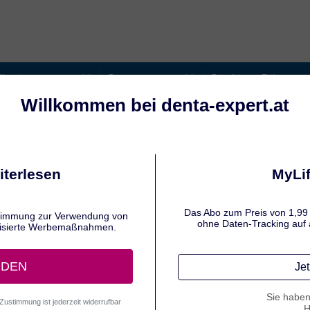
dhygiene
Beauty
Die dritten Zähne
r
chön
n