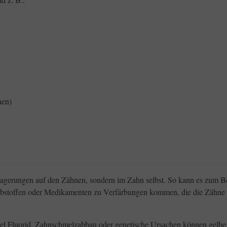
hen)
lagerungen auf den Zähnen, sondern im Zahn selbst. So kann es zum B
rbstoffen oder Medikamenten zu Verfärbungen kommen, die die Zähne 
el Fluorid, Zahnschmelzabbau oder genetische Ursachen können gelbe