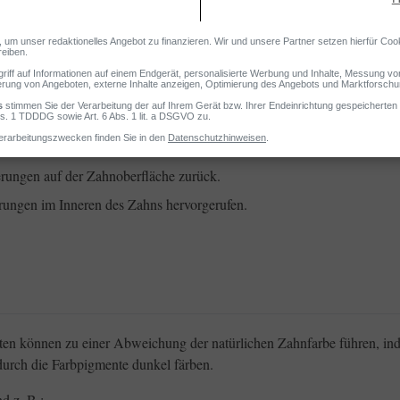
n“ und „inneren“ Zahnverfärbungen.
rungen auf der Zahnoberfläche zurück.
ungen im Inneren des Zahns hervorgerufen.
ten können zu einer Abweichung der natürlichen Zahnfarbe führen, in
urch die Farbpigmente dunkel färben.
d z. B.: